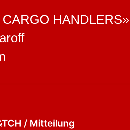
HE CARGO HANDLERS»
aroff
m